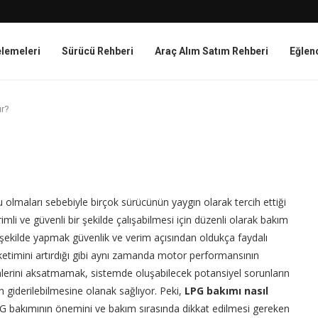
elemeleri
Sürücü Rehberi
Araç Alım Satım Rehberi
Eğlen
ır?
lmaları sebebiyle birçok sürücünün yaygın olarak tercih ettiği
li ve güvenli bir şekilde çalışabilmesi için düzenli olarak bakım
 şekilde yapmak güvenlik ve verim açısından oldukça faydalı
ketimini artırdığı gibi aynı zamanda motor performansının
mlerini aksatmamak, sistemde oluşabilecek potansiyel sorunların
giderilebilmesine olanak sağlıyor. Peki,
LPG bakımı nasıl
LPG bakımının önemini ve bakım sırasında dikkat edilmesi gereken