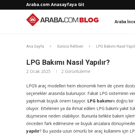
Araba.com Anasayfaya Git
Araba İnc
Ana Sayfa
Sürücü Rehberi
LPG Bakımı Nasıl Yapıl
LPG Bakımı Nasıl Yapılır?
2 Ocak 2025
2
Görüntüleme
LPG’li araç modelleri hem ekonomik hem de çevre dostu o
seçenekler arasında bulunuyor. Fakat LPG sisteminin verim
yaptırmak büyük önem taşıyor.
LPG bakımı
nı doğru bir
oluyor. Ertelenen ya da ihmal edilen LPG bakımı yakıt tü
düşmesine neden olabiliyor. Bununla birlikte bakım işle
önceden fark edilmesine ve büyük arızalara dönüşmeden 
yapılır
? Bu yazıda uzun ömürlü bir araç kullanımı için 