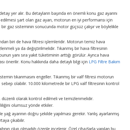
etay yer alır. Bu detayların başında en önemli konu gaz ayarını
edilmesi şart olan gaz ayarı, motorun en iyi performansı için
ş bir gaz sisteminin sonucunda motor güçsüz çalışır ve böylelikle
dan biri de hava filtresi işlemleridir. Motorun temiz hava
enmeli ya da değiştirilmelidir. Tıkanmış bir hava filtresinin
n yanı sıra yakıt tüketiminin arttığı görülür. Ayrıca hava
sı önerilir. Konu hakkında daha detaylı bilgi için
LPG Filtre Bakım
 sistemin tıkanmasını engeller. Tıkanmış bir valf filtresi motorun
sebep olabilir. 10.000 kilometrede bir LPG valf filtresinin kontrol
 düzenli olarak kontrol edilmeli ve temizlenmelidir.
liliğini olumsuz yönde etkiler.
le yağ ayarının doğru şekilde yapılması gerekir. Yanlış ayarlanmış
aya çıkabilir.
ğının olup olmadığı özenle incelenir. Özel cihazlarla yapılan bu