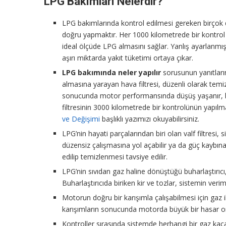
LPG Bakımları Nelerdir?
LPG bakımlarında kontrol edilmesi gereken birçok d
doğru yapmaktır. Her 1000 kilometrede bir kontrol 
ideal ölçüde LPG almasını sağlar. Yanlış ayarlanmı
aşırı miktarda yakıt tüketimi ortaya çıkar.
LPG bakımında neler yapılır
sorusunun yanıtların
almasına yarayan hava filtresi, düzenli olarak temizl
sonucunda motor performansında düşüş yaşanır, bunu
filtresinin 3000 kilometrede bir kontrolünün yapılma
ve Değişimi
başlıklı yazımızı okuyabilirsiniz.
LPG’nin hayati parçalarından biri olan valf filtresi,
düzensiz çalışmasına yol açabilir ya da güç kaybına 
edilip temizlenmesi tavsiye edilir.
LPG’nin sıvıdan gaz haline dönüştüğü buharlaştırıcı,
Buharlaştırıcıda biriken kir ve tozlar, sistemin verim
Motorun doğru bir karışımla çalışabilmesi için gaz i
karışımların sonucunda motorda büyük bir hasar ort
Kontroller sırasında sistemde herhangi bir gaz kaça