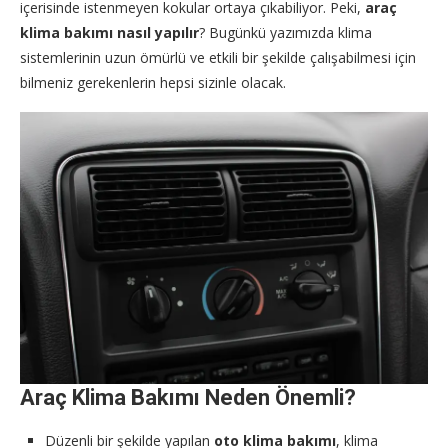
içerisinde istenmeyen kokular ortaya çıkabiliyor. Peki,
araç
klima bakımı nasıl yapılır
? Bugünkü yazımızda klima
sistemlerinin uzun ömürlü ve etkili bir şekilde çalışabilmesi için
bilmeniz gerekenlerin hepsi sizinle olacak.
Araç Klima Bakımı Neden Önemli?
Düzenli bir şekilde yapılan
oto klima bakımı
, klima