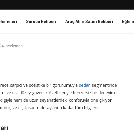
elemeleri
Sürücü Rehberi
Araç Alım Satım Rehberi
Eğlen
24 İncelemesi
ece çarpıcı ve sofistike bir görünümüyle
sedan
segmentinde
sarımı ve üst düzey güvenlik özellikleriyle benzersiz bir deneyim
ikliğiyle hem de uzun seyahatlerdeki konforuyla öne çıkıyor.
an iç ve dış tasarım detaylarına kadar tüm bilgilere
arı