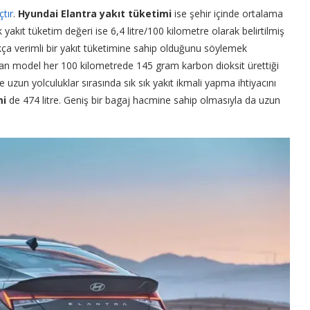
çtır
.
Hyundai Elantra yakıt tüketimi
ise şehir içinde ortalama
k yakıt tüketim değeri ise 6,4 litre/100 kilometre olarak belirtilmiş
kça verimli bir yakıt tüketimine sahip olduğunu söylemek
lan model her 100 kilometrede 145 gram karbon dioksit ürettiği
de uzun yolculuklar sırasında sık sık yakıt ikmali yapma ihtiyacını
mi
de 474 litre. Geniş bir bagaj hacmine sahip olmasıyla da uzun