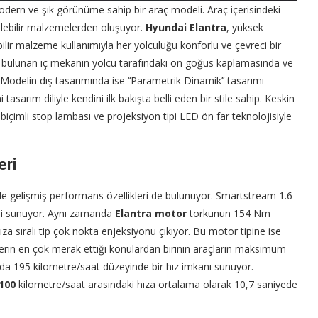
ern ve şık görünüme sahip bir araç modeli. Araç içerisindeki
lebilir malzemelerden oluşuyor.
Hyundai Elantra
, yüksek
bilir malzeme kullanımıyla her yolculuğu konforlu ve çevreci bir
bulunan iç mekanın yolcu tarafındaki ön göğüs kaplamasında ve
. Modelin dış tasarımında ise ‘‘Parametrik Dinamik’’ tasarımı
 tasarım diliyle kendini ilk bakışta belli eden bir stile sahip. Keskin
içimli stop lambası ve projeksiyon tipi LED ön far teknolojisiyle
eri
de gelişmiş performans özellikleri de bulunuyor. Smartstream 1.6
ni sunuyor. Aynı zamanda
Elantra motor
torkunun 154 Nm
a sıralı tip çok nokta enjeksiyonu çıkıyor. Bu motor tipine ise
lerin en çok merak ettiği konulardan birinin araçların maksimum
nuda 195 kilometre/saat düzeyinde bir hız imkanı sunuyor.
100
kilometre/saat arasındaki hıza ortalama olarak 10,7 saniyede