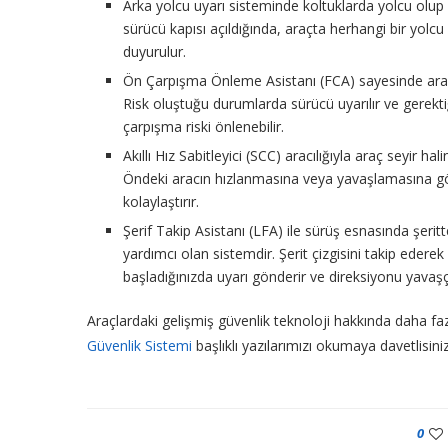
Arka yolcu uyarı sisteminde koltuklarda yolcu olup 
sürücü kapısı açıldığında, araçta herhangi bir yo
duyurulur.
Ön Çarpışma Önleme Asistanı (FCA) sayesinde aracın
Risk oluştuğu durumlarda sürücü uyarılır ve gerekti
çarpışma riski önlenebilir.
Akıllı Hız Sabitleyici (SCC) aracılığıyla araç seyir
Öndeki aracın hızlanmasına veya yavaşlamasına gö
kolaylaştırır.
Şerif Takip Asistanı (LFA) ile sürüş esnasında şeri
yardımcı olan sistemdir. Şerit çizgisini takip ederek
başladığınızda uyarı gönderir ve direksiyonu yavaşç
Araçlardaki gelişmiş güvenlik teknoloji hakkında daha fazl
Güvenlik Sistemi
başlıklı yazılarımızı okumaya davetlisiniz
0