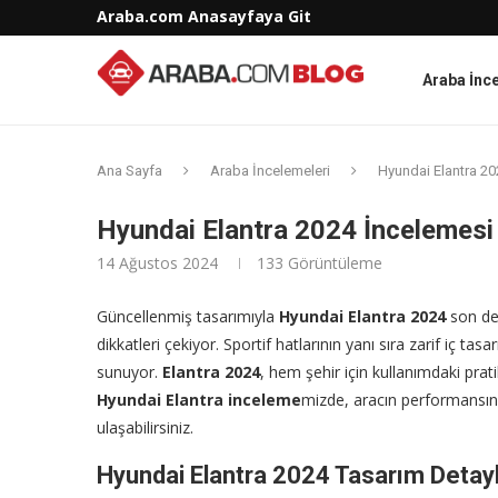
Araba.com Anasayfaya Git
Araba İnc
Ana Sayfa
Araba İncelemeleri
Hyundai Elantra 20
Hyundai Elantra 2024 İncelemesi
14 Ağustos 2024
133
Görüntüleme
Güncellenmiş tasarımıyla
Hyundai Elantra 2024
son der
dikkatleri çekiyor. Sportif hatlarının yanı sıra zarif iç ta
sunuyor.
Elantra 2024
, hem şehir için kullanımdaki prat
Hyundai Elantra inceleme
mizde, aracın performansınd
ulaşabilirsiniz.
Hyundai Elantra 2024 Tasarım Detayl