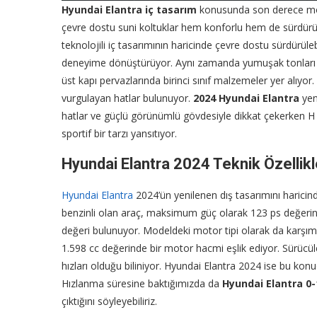
Hyundai Elantra iç tasarım
konusunda son derece mod
çevre dostu suni koltuklar hem konforlu hem de sürdürü
teknolojili iç tasarımının haricinde çevre dostu sürdürüle
deneyime dönüştürüyor. Aynı zamanda yumuşak tonları 
üst kapı pervazlarında birinci sınıf malzemeler yer alıyor
vurgulayan hatlar bulunuyor.
2024 Hyundai Elantra
yeni
hatlar ve güçlü görünümlü gövdesiyle dikkat çekerken H b
sportif bir tarzı yansıtıyor.
Hyundai Elantra 2024 Teknik Özellikl
Hyundai Elantra
2024’ün yenilenen dış tasarımını haricin
benzinli olan araç, maksimum güç olarak 123 ps değeri
değeri bulunuyor. Modeldeki motor tipi olarak da karşımız
1.598 cc değerinde bir motor hacmi eşlik ediyor. Sürücü
hızları olduğu biliniyor. Hyundai Elantra 2024 ise bu ko
Hızlanma süresine baktığımızda da
Hyundai Elantra 0-
çıktığını söyleyebiliriz.