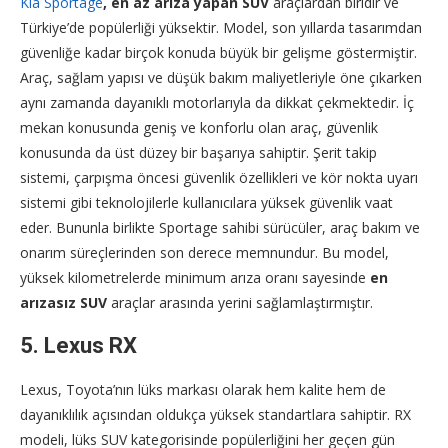
Kia Sportage
, en az arıza yapan SUV
araçlardan biridir ve
Türkiye’de popülerliği yüksektir. Model, son yıllarda tasarımdan
güvenliğe kadar birçok konuda büyük bir gelişme göstermiştir.
Araç, sağlam yapısı ve düşük bakım maliyetleriyle öne çıkarken
aynı zamanda dayanıklı motorlarıyla da dikkat çekmektedir. İç
mekan konusunda geniş ve konforlu olan araç, güvenlik
konusunda da üst düzey bir başarıya sahiptir. Şerit takip
sistemi, çarpışma öncesi güvenlik özellikleri ve kör nokta uyarı
sistemi gibi teknolojilerle kullanıcılara yüksek güvenlik vaat
eder. Bununla birlikte Sportage sahibi sürücüler, araç bakım ve
onarım süreçlerinden son derece memnundur. Bu model,
yüksek kilometrelerde minimum arıza oranı sayesinde
en
arızasız SUV
araçlar arasında yerini sağlamlaştırmıştır.
5.
Lexus RX
Lexus, Toyota’nın lüks markası olarak hem kalite hem de
dayanıklılık açısından oldukça yüksek standartlara sahiptir. RX
modeli, lüks SUV kategorisinde popülerliğini her geçen gün