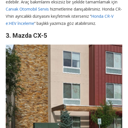
edebilir. Araç bakımlarını eksizsiz bir şekilde tamamlamak için
Carvak Otomobil Servis
hizmetlerine danışabilirsiniz. Honda CR-
V’nin ayrıcalıklı dünyasını keşfetmek isterseniz ‘‘
Honda CR-V
e:HEV İnceleme
’’ başlıklı yazımıza göz atabilirsiniz.
3.
Mazda CX-5