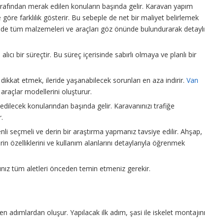
 tarafından merak edilen konuların başında gelir. Karavan yapım
göre farklılık gösterir. Bu sebeple de net bir maliyet belirlemek
 Yine de tüm malzemeleri ve araçları göz önünde bulundurarak detaylı
ıcı bir süreçtir. Bu süreç içerisinde sabırlı olmaya ve planlı bir
ikkat etmek, ileride yaşanabilecek sorunları en aza indirir.
Van
 araçlar modellerini oluşturur.
dilecek konularından başında gelir. Karavanınızı trafiğe
.
i seçmeli ve derin bir araştırma yapmanız tavsiye edilir. Ahşap,
in özelliklerini ve kullanım alanlarını detaylarıyla öğrenmek
ız tüm aletleri önceden temin etmeniz gerekir.
ren adımlardan oluşur. Yapılacak ilk adım, şasi ile iskelet montajını