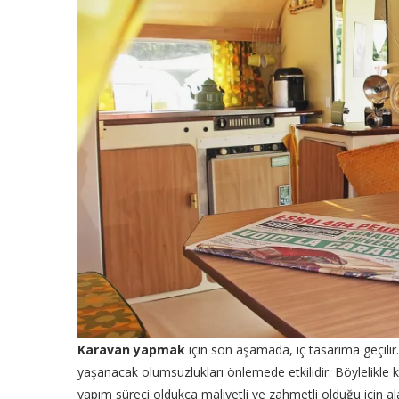
Karavan yapmak
için son aşamada, iç tasarıma geçilir
yaşanacak olumsuzlukları önlemede etkilidir. Böylelikle k
yapım süreci oldukça maliyetli ve zahmetli olduğu için al