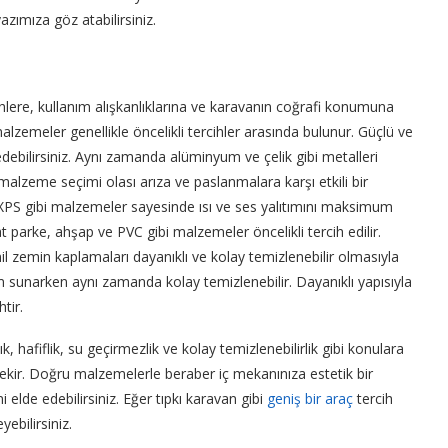
yazımıza göz atabilirsiniz.
ihlere, kullanım alışkanlıklarına ve karavanın coğrafi konumuna
alzemeler genellikle öncelikli tercihler arasında bulunur. Güçlü ve
edebilirsiniz. Aynı zamanda alüminyum ve çelik gibi metalleri
i malzeme seçimi olası arıza ve paslanmalara karşı etkili bir
XPS gibi malzemeler sayesinde ısı ve ses yalıtımını maksimum
 parke, ahşap ve PVC gibi malzemeler öncelikli tercih edilir.
nil zemin kaplamaları dayanıklı ve kolay temizlenebilir olmasıyla
sunarken aynı zamanda kolay temizlenebilir. Dayanıklı yapısıyla
tir.
afiflik, su geçirmezlik ve kolay temizlenebilirlik gibi konulara
ekir. Doğru malzemelerle beraber iç mekanınıza estetik bir
elde edebilirsiniz. Eğer tıpkı karavan gibi
geniş bir araç
tercih
ebilirsiniz.