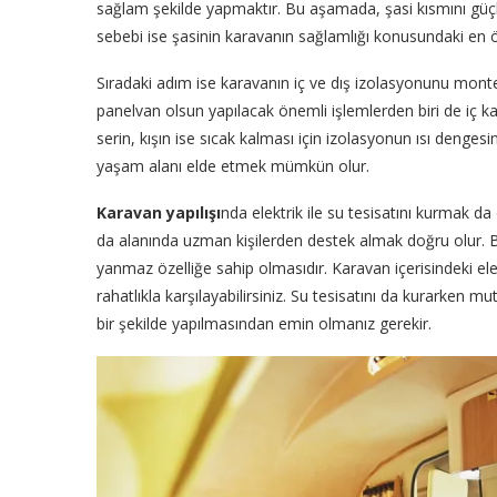
sağlam şekilde yapmaktır. Bu aşamada, şasi kısmını gü
sebebi ise şasinin karavanın sağlamlığı konusundaki en 
Sıradaki adım ise karavanın iç ve dış izolasyonunu monte
panelvan olsun yapılacak önemli işlemlerden biri de iç k
serin, kışın ise sıcak kalması için izolasyonun ısı denges
yaşam alanı elde etmek mümkün olur.
Karavan yapılışı
nda elektrik ile su tesisatını kurmak 
da alanında uzman kişilerden destek almak doğru olur. 
yanmaz özelliğe sahip olmasıdır. Karavan içerisindeki elekt
rahatlıkla karşılayabilirsiniz. Su tesisatını da kurarken mut
bir şekilde yapılmasından emin olmanız gerekir.