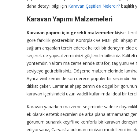
daha detaylı bilgi için
Karavan Çeşitleri Nelerdir?
başlıklı 
Karavan Yapımı Malzemeleri
Karavan yapımı için gerekli malzemeler
kişisel terc
göre farklılık gösterebilir. Kontrplak ve MDF gibi ahşap m
sağlam ahşapları tercih ederek kaliteli bir deneyim elde 
seçerek de yapısal zemininizi güçlendirebilirsiniz. Kalitel
yöntemdir. Yalıtım malzemelerinde strafor, taş yünü ve 
seviyeye getirebilirsiniz. Döşeme malzemelerinde laminat
Ayrıca vinil zemin de son derece popüler bir seçimdir. Vi
dikkat çeker. Laminat ahşap zemin de doğal bir görünüm 
karavan içerisindeki uzun vadeli kullanımda ideal bir tercih
Karavan yaparken malzeme seçiminde sadece dayanıklılık, h
ek olarak estetik seçimleri de arka plana atmamanız ger
görünüm sunarak keyifli ve konforlu bir karavan deneyimi 
ediyorsanız, Carvak’ta bulunan minivan modellerini inceley