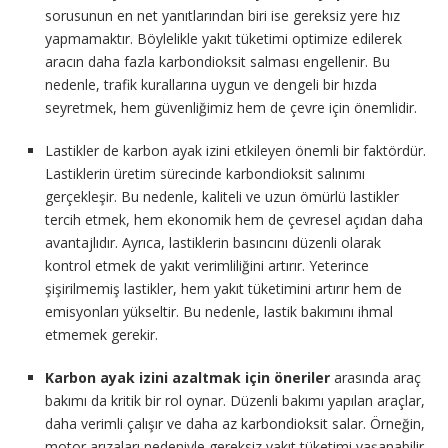
sorusunun en net yanıtlarından biri ise gereksiz yere hız
yapmamaktır. Böylelikle yakıt tüketimi optimize edilerek
aracın daha fazla karbondioksit salması engellenir. Bu
nedenle, trafik kurallarına uygun ve dengeli bir hızda
seyretmek, hem güvenliğimiz hem de çevre için önemlidir.
Lastikler de karbon ayak izini etkileyen önemli bir faktördür.
Lastiklerin üretim sürecinde karbondioksit salınımı
gerçekleşir. Bu nedenle, kaliteli ve uzun ömürlü lastikler
tercih etmek, hem ekonomik hem de çevresel açıdan daha
avantajlıdır. Ayrıca, lastiklerin basıncını düzenli olarak
kontrol etmek de yakıt verimliliğini artırır. Yeterince
şişirilmemiş lastikler, hem yakıt tüketimini artırır hem de
emisyonları yükseltir. Bu nedenle, lastik bakımını ihmal
etmemek gerekir.
Karbon ayak izini azaltmak için öneriler
arasında araç
bakımı da kritik bir rol oynar. Düzenli bakımı yapılan araçlar,
daha verimli çalışır ve daha az karbondioksit salar. Örneğin,
motor arızaları nedeniyle gereksiz yakıt tüketimi yaşanabilir.