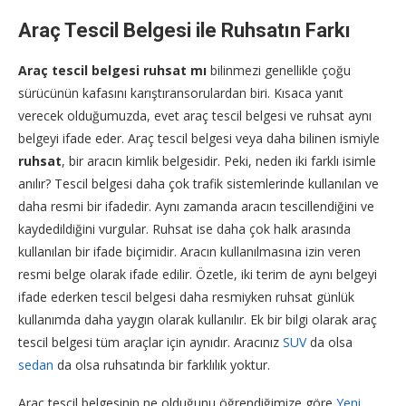
Araç Tescil Belgesi ile Ruhsatın Farkı
Araç tescil belgesi ruhsat mı
bilinmezi genellikle çoğu
sürücünün kafasını karıştıransorulardan biri. Kısaca yanıt
verecek olduğumuzda, evet araç tescil belgesi ve ruhsat aynı
belgeyi ifade eder. Araç tescil belgesi veya daha bilinen ismiyle
ruhsat
, bir aracın kimlik belgesidir. Peki, neden iki farklı isimle
anılır? Tescil belgesi daha çok trafik sistemlerinde kullanılan ve
daha resmi bir ifadedir. Aynı zamanda aracın tescillendiğini ve
kaydedildiğini vurgular. Ruhsat ise daha çok halk arasında
kullanılan bir ifade biçimidir. Aracın kullanılmasına izin veren
resmi belge olarak ifade edilir. Özetle, iki terim de aynı belgeyi
ifade ederken tescil belgesi daha resmiyken ruhsat günlük
kullanımda daha yaygın olarak kullanılır. Ek bir bilgi olarak araç
tescil belgesi tüm araçlar için aynıdır. Aracınız
SUV
da olsa
sedan
da olsa ruhsatında bir farklılık yoktur.
Araç tescil belgesinin ne olduğunu öğrendiğimize göre
Yeni