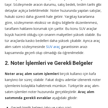
taşır. Sözleşmede aracın durumu, satış bedeli, teslim tarihi gibi
detaylar açıkça belirtilmelidir. Noter huzurunda yapılan satışlar,
hukuki süreci daha güvenli hale getirir. Yargıtay kararlarına
göre, sözleşmenin eksiksiz ve doğru bilgilerle düzenlenmesi,
tarafların haklarını korumak için şarttır. Bu konu SUV araçlar
büyük hacimli olduğu için onarım maliyetleri yüksek olabilir. Bu
tür araçlarda kasko bedelleri daha yüksek çıkabilir. Ayrıca araç
alım satım sözleşmesinde
SUV araç
garantisinin arazı
kapsamında geçerli olup olmadığı da öğrenilmelidir.
2. Noter İşlemleri ve Gerekli Belgeler
Noter araç alım satım işlemleri
birçok kullanıcı için kafa
karıştırıcı bir süreç olabilir. Fakat doğru adımlar izlenerek noter
işlemlerini kolaylıkla halletmek mümkün. Türkiye’de araç alım-
satım işlemleri noter huzurunda gerçekleştirilir.
Araç alım
satımında gerekli evraklar
aşağıdaki gibidir:
Geçerli kimlik belgesi (alıcı ve satıcı için),